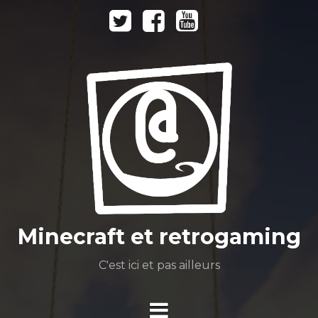
Aller
Twitter
Facebook
Youtube
au
Dailymotion
contenu
Minecraft et retrogaming
C'est ici et pas ailleurs