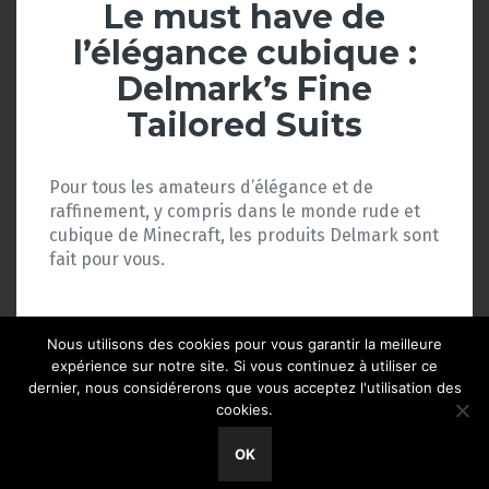
Le must have de
l’élégance cubique :
Delmark’s Fine
Tailored Suits
Pour tous les amateurs d’élégance et de
raffinement, y compris dans le monde rude et
cubique de Minecraft, les produits Delmark sont
fait pour vous.
Nous utilisons des cookies pour vous garantir la meilleure
expérience sur notre site. Si vous continuez à utiliser ce
dernier, nous considérerons que vous acceptez l'utilisation des
cookies.
Fièrement propulsé par WordPress
|
Thème
Fara
par
OK
JustFreeThemes
Haut de page