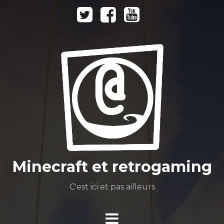
Aller
Twitter
Facebook
Youtube
au
Dailymotion
contenu
Minecraft et retrogaming
C'est ici et pas ailleurs